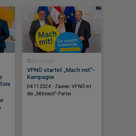
07.11.2024
VPNÖ startet „Mach mit“-
e
Kampagne
Toni
04.11.2024 - Zauner: VPNÖ ist
die „Mitmach“-Partei
er
o