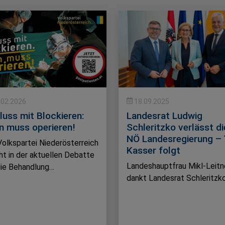
.02.2026
18.09.2025
luss mit Blockieren:
Landesrat Ludwig
n muss operieren!
Schleritzko verlässt di
NÖ Landesregierung – 
Volkspartei Niederösterreich
Kasser folgt
ht in der aktuellen Debatte
Landeshauptfrau Mikl-Leitn
ie Behandlung…
dankt Landesrat Schleritzk