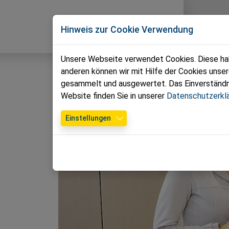
Direkt zur Hauptnavigation springen
Direkt zum Inhalt springen
Zur Unternavigation springen
Volkspartei
News
T
Hinweis zur Cookie Verwendung
Leopoldsdorf im Marchfelde
Unsere Webseite verwendet Cookies. Diese habe
anderen können wir mit Hilfe der Cookies unse
gesammelt und ausgewertet. Das Einverständnis
Website finden Sie in unserer
Datenschutzerkl
Einstellungen