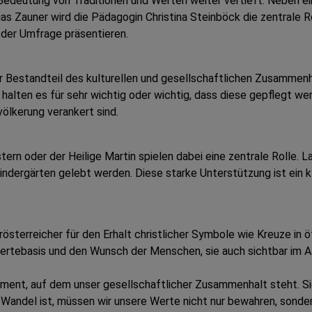
edeutung von Traditionen und Werten weiter vertieft. Neben ei
s Zauner wird die Pädagogin Christina Steinböck die zentrale R
 der Umfrage präsentieren.
er Bestandteil des kulturellen und gesellschaftlichen Zusammenh
 halten es für sehr wichtig oder wichtig, dass diese gepflegt w
völkerung verankert sind.
ern oder der Heilige Martin spielen dabei eine zentrale Rolle.
indergärten gelebt werden. Diese starke Unterstützung ist ein kl
erösterreicher für den Erhalt christlicher Symbole wie Kreuze i
ertebasis und den Wunsch der Menschen, sie auch sichtbar im Al
ment, auf dem unser gesellschaftlicher Zusammenhalt steht. Sie
im Wandel ist, müssen wir unsere Werte nicht nur bewahren, sonder