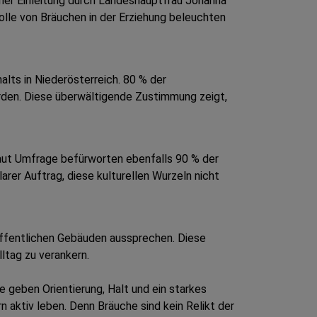
ner Einleitung durch Landeshauptfrau Johanna
olle von Bräuchen in der Erziehung beleuchten
alts in Niederösterreich. 80 % der
erden. Diese überwältigende Zustimmung zeigt,
 Laut Umfrage befürworten ebenfalls 90 % der
arer Auftrag, diese kulturellen Wurzeln nicht
n öffentlichen Gebäuden aussprechen. Diese
ltag zu verankern.
 geben Orientierung, Halt und ein starkes
n aktiv leben. Denn Bräuche sind kein Relikt der