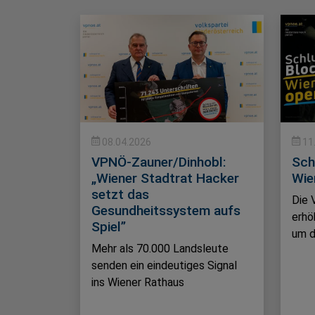
08.04.2026
11
VPNÖ-Zauner/Dinhobl:
Sch
„Wiener Stadtrat Hacker
Wie
setzt das
Die 
Gesundheitssystem aufs
erhö
Spiel”
um d
Mehr als 70.000 Landsleute
senden ein eindeutiges Signal
ins Wiener Rathaus