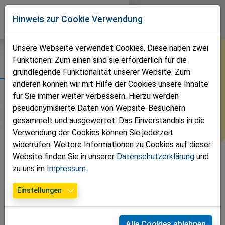
Direkt zur Hauptnavigation springen
Direkt zum Inhalt springen
Volkspartei
Hinweis zur Cookie Verwendung
Leopoldsdorf im Marchfelde
Unsere Webseite verwendet Cookies. Diese haben zwei
Funktionen: Zum einen sind sie erforderlich für die
Fotos
grundlegende Funktionalität unserer Website. Zum
anderen können wir mit Hilfe der Cookies unsere Inhalte
für Sie immer weiter verbessern. Hierzu werden
pseudonymisierte Daten von Website-Besuchern
Jahr auswählen
gesammelt und ausgewertet. Das Einverständnis in die
Verwendung der Cookies können Sie jederzeit
widerrufen. Weitere Informationen zu Cookies auf dieser
Website finden Sie in unserer
Datenschutzerklärung
und
Aktuell gibt es keine neuen Fotos.
zu uns im
Impressum
.
Einstellungen
Alle Cookies ablehnen